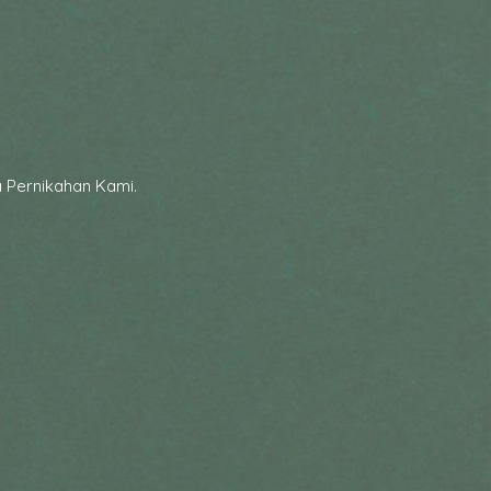
 Pernikahan Kami.