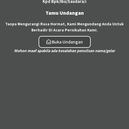
Kpd Bpk/Ibu/Saudara/i
Tamu Undangan
Tanpa Mengurangi Rasa Hormat, Kami Mengundang Anda Untuk
Berhadir Di Acara Pernikahan Kami.
Buka Undangan
Mohon maaf apabila ada kesalahan penulisan nama/gelar
17 . 1 . 2021
LAMARAN
Setelah waktu yg lama kami menjalin hubungan,
dia mengajak untuk serius dan pada Tanggal 17
Januari 2021 dia membawa kedua orangtuanya ke
keluarga saya untuk melamar saya dan
menyampaikan niat menuju ke pernikahan.