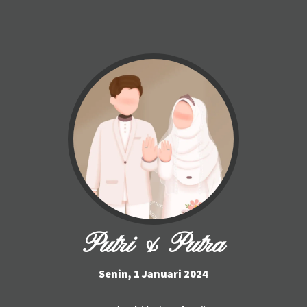
24 . 5 . 2016
AWAL HUBUNGAN
Setahun kemudian kami menjadi sahabat dekat,
hingga di akhir Tahun 2016 dia menyatakan
perasaannya kepada saya dan perjalanan
hubungan kami hingga saat ini sudah hampir 5
tahun.
Putri & Putra
Senin, 1 Januari 2024