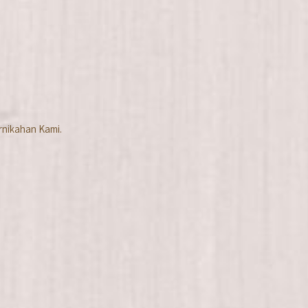
nikahan Kami.