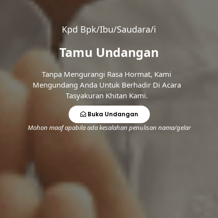
Kpd Bpk/Ibu/Saudara/i
Tamu Undangan
Tanpa Mengurangi Rasa Hormat, Kami
Mengundang Anda Untuk Berhadir Di Acara
Tasyakuran Khitan Kami.
Gallery
Buka Undangan
Mohon maaf apabila ada kesalahan penulisan nama/gelar